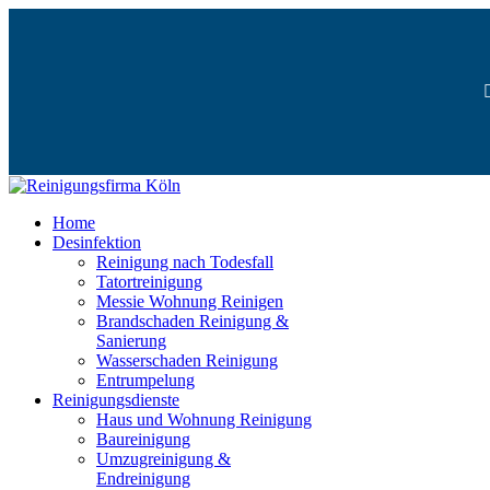
Home
Desinfektion
Reinigung nach Todesfall
Tatortreinigung
Messie Wohnung Reinigen
Brandschaden Reinigung &
Sanierung
Wasserschaden Reinigung
Entrumpelung
Reinigungsdienste
Haus und Wohnung Reinigung
Baureinigung
Umzugreinigung &
Endreinigung