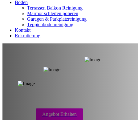
Böden
Terrassen Balkon Reinigung
Marmor schleifen polieren
Garagen & Parkplatzreinigung
Teppichbodenreinigung
Kontakt
Rekrutierung
REINIGUNG VON WOHNUNG, H
Professionelle Reinigung
Angebot Erhalten